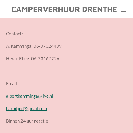
Ga
CAMPERVERHUUR DRENTHE
direct
naar
de
Contact:
hoofdinhoud
A. Kamminga: 06-37024439
H. van Rhee: 06-23167226
Email:
albertkamminga@live.nl
harmtjed@gmail.com
Binnen 24 uur reactie