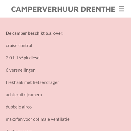
Ga
CAMPERVERHUUR DRENTHE
direct
naar
de
De camper beschikt o.a. over:
hoofdinhoud
cruise control
3.0 l. 165pk diesel
6 versnellingen
trekhaak met fietsendrager
achteruitrijcamera
dubbele airco
maxxfan voor optimale ventilatie